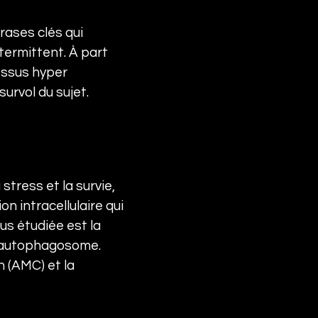
rases clés qui 
ermittent. À part 
essus hyper 
urvol du sujet.
stress et la survie, 
n intracellulaire qui 
s étudiée est la 
l'autophagosome. 
 (AMC) et la 