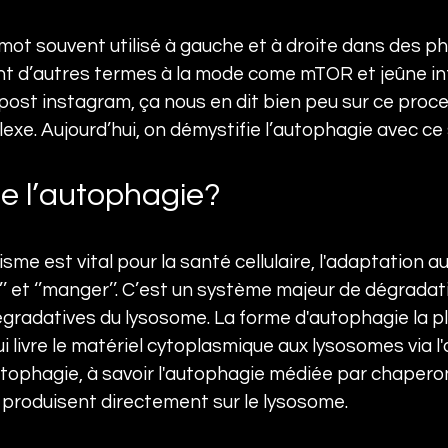
 mot souvent utilisé à gauche et à droite dans des ph
 d’autres termes à la mode come mTOR et jeûne int
un post instagram, ça nous en dit bien peu sur ce proc
xe. Aujourd’hui, on démystifie l’autophagie avec ce s
e l’autophagie?
me est vital pour la santé cellulaire, l'adaptation au 
’’ et ‘’manger’’. C’est un système majeur de dégradatio
égradatives du lysosome. La forme d'autophagie la plu
 livre le matériel cytoplasmique aux lysosomes via 
tophagie, à savoir l'autophagie médiée par chaperon
produisent directement sur le lysosome.