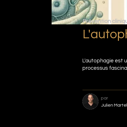
Prévention cliniq
L'autop
L'autophagie est u
processus fascina
par
Julien Marte