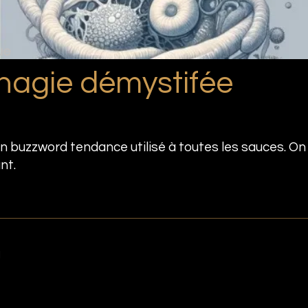
ue
hagie démystifée
n buzzword tendance utilisé à toutes les sauces. On
nt.
l